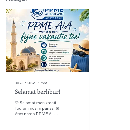
30 Jun 2026
∙
1
mnt
Selamat berlibur!
🌴 Selamat menikmati
liburan musim panas! ☀️
Atas nama PPME Al-
Ikhlash Amsterdam, kami
mengucapkan selamat