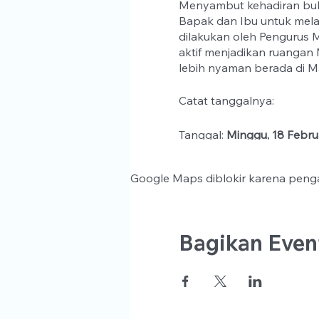
Menyambut kehadiran bul
Bapak dan Ibu untuk melak
dilakukan oleh Pengurus M
aktif menjadikan ruangan 
lebih nyaman berada di 
Catat tanggalnya:
Tanggal:
Minggu, 18 Febru
Waktu:
10.00 - Selesai
Tempat:
PPME Al Ikhlash
Google Maps diblokir karena penga
Catatan:
Dimohon untuk m
Bagikan Event
Beste leden,
Met de naderende maand R
uit om deel te nemen aan 
moskeebestuur en alle jam
in de puntjes te verzorgen.
maken voor deze gezegende