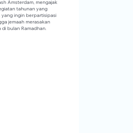
lash Amsterdam, mengajak
kegiatan tahunan yang
yang ingin berpartisipasi
ingga jemaah merasakan
h di bulan Ramadhan.
p
aarom nodigen we jullie
georganiseerd door het
rken door onze moskee tot
tralend en gastvrij te
kt voor jullie