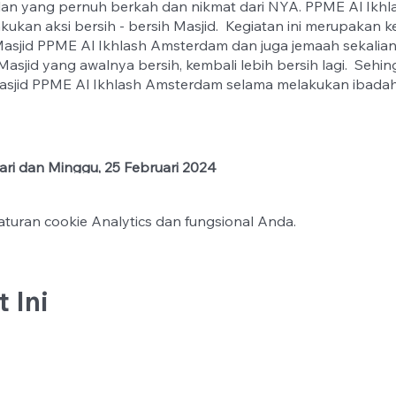
an yang pernuh berkah dan nikmat dari NYA. PPME Al Ikh
ukan aksi bersih - bersih Masjid. Kegiatan ini merupakan 
asjid PPME Al Ikhlash Amsterdam dan juga jemaah sekalian 
Masjid yang awalnya bersih, kembali lebih bersih lagi. Seh
Masjid PPME Al Ikhlash Amsterdam selama melakukan ibada
ari dan Minggu, 25 Februari 2024
 Amsterdam. Jan van Gentstraat 140 1171 GN Badhoevedor
turan cookie Analytics dan fungsional Anda.
embawa peralatan kebersihan masing-masing dari rumah
 Ini
amadan willen we onze moskee in optimale staat brengen. D
een opruim- en schoonmaakactie.
Deze jaarlijkse activiteit, 
aah, is een gelegenheid om de spirituele ambiance te verste
Laten we samenwerken om onze gemeenschappelijke ruimte s
 maand. Ieders hulp wordt enorm gewaardeerd. Alvast bedan