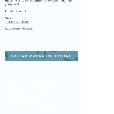
machine yang berisi permen, snack dan minuman
yang halal.
Info lebih lanjut :
Sarah
+31 6 4288 8218
Koordinator Madrasah
DAFTAR MADRASAH ONLINE
​Peraturan Madrasah
Bagi murid yang tidak dapat hadir
dikarenakan keperluan yang sudah
direncanakan jauh sebelumnya, wajib
mengajukan permohonan dengan
mengisi formulir ijin libur ke sekretaris
/penningmeester pendidikan.
Bagi murid yang tidak dapat hadir
dikarenakan adanya keperluan yang