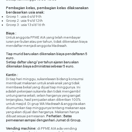
Pembagian kelas, p
embagian kelas dilaksanakan
berdasarkan usia anak:
Groep 1 : usia 6 s/d 9 th
Groep 2 : usia 9 s/d 12 th
Groep 3 : usia 13 s/d 16 th
Biaya :
Untuk anggota PPME AIA yang telah membayar
iuran per bulan atau per tahun, tidak dikenakan biaya
mendaftar menjadi anggota Madrasah.
Tiap murid baru akan dikenakan biaya pendaftaran 5
euro .
Setiap daftar ulang/ per tahun ajaran baru akan
dikenakan biaya administrasi sebesar 5 euro.
Kantin :
Di tiap hari minggu, sukarelawan bidang konsumsi
membuat makanan untuk anak-anak yang tidak
membawa bekal yang dijual tiap minggunya. Ini
adalah pekerjaan sukarela dan tidak mengambil
untung sama sekali, selain harganya yang sangat
terjangkau, hasil penjualan akan diberikan 100%
untuk masjid.
Di grup WA Madrasah & anggota akan
diumumkan tiap minggunya tentang makanan apa
yang akan dijual dan harganya. Makanan hanya
dibuat sesuai pe
mesanan.
Perhatian : Batas
pemesanan sampai denganhari Jumat di Group.
Vending machine:
di PPME AIA ada vending