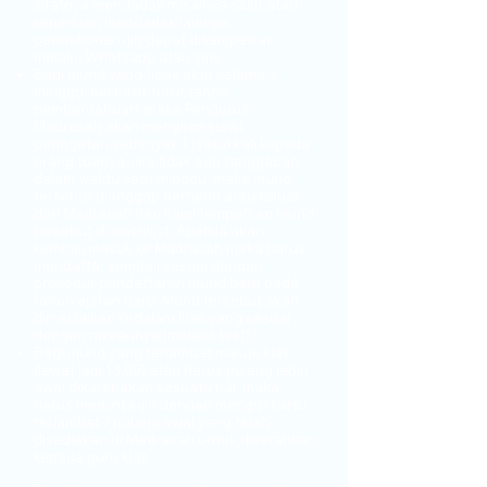
sifatnya mendadak misalnya sakit atau
keperluan mendadak lainnya,
permohonan ijin dapat disampaikan
melalui Whatsapp atau sms.
Bagi murid yang tidak aktif selama 3
minggu berturut-turut tanpa
pemberitahuan, maka Pengurus
Madrasah akan mengirim surat
peringatan sebanyak 1 (satu) kali kepada
orang tuanya, jika tidak ada tanggapan
dalam waktu satu minggu, maka murid
tersebut dianggap berhenti atau keluar
dari Madrasah dan kami tempatkan murid
tersebut di wachlijst. Apabila akan
kembali masuk ke Madrasah maka harus
mendaftar kembali sesuai dengan
prosedur pendaftaran murid baru pada
tahun ajaran baru. Murid tersebut akan
dimasukkan kedalam klas yang sesuai
dengan niveaunya (melalui test).
Bagi murid yang terlambat masuk klas
(lewat jam 13.00) atau harus pulang lebih
awal dikarenakan sesuatu hal, maka
harus meminta ijin dengan mengisi kartu
terlambat / pulang awal yang telah
disediakan di Madrasah untuk diserahkan
kepada guru klas.