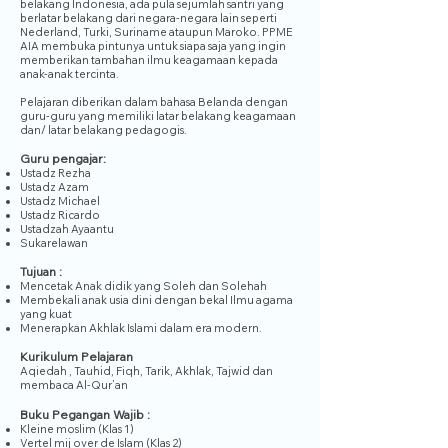
belakang Indonesia, ada pula sejumlah santri yang
berlatar belakang dari negara-negara lain seperti
Nederland, Turki, Suriname ataupun Maroko. PPME
AIA membuka pintunya untuk siapa saja yang ingin
memberikan tambahan ilmu keagamaan kepada
anak-anak tercinta.
Pelajaran diberikan dalam bahasa Belanda dengan
guru-guru yang memiliki latar belakang keagamaan
dan/ latar belakang pedagogis.
Guru pengajar:
Ustadz Rezha
Ustadz Azam
Ustadz Michael
Ustadz Ricardo
Ustadzah Ayaantu
Sukarelawan
Tujuan :
Mencetak Anak didik yang Soleh dan Solehah
Membekali anak usia dini dengan bekal Ilmu agama
yang kuat
Menerapkan Akhlak Islami dalam era modern.
Kurikulum Pelajaran
Aqiedah , Tauhid, Fiqh, Tarik, Akhlak, Tajwid dan
membaca Al-Qur’an
Buku Pegangan Wajib :
Kleine moslim (Klas 1)
Vertel mij over de Islam (Klas 2)