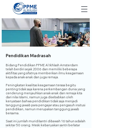
Pendidikan Madrasah
Bidang Pendidikan PPME Al Ikhlash Amsterdam
telah berdiri sejak 2006 dan memiliki beberapa
aktifitas yang sifatnya memberikan ilmu keagamaan
kepada anak-anak dan juga remaja.
Peningkatan kwalitas keagamaan terasa begitu
penting tidak saja karena perkembangan dunia yang
cenderung menjauhkan anak-anak dan remaja kita
dari nilai Islami, namun juga disebabkan oleh
kenyataan bahwa pendidikan tidak saja menjadi
tanggung jawab para pengajar atau pengasuh insitusi
pendidikan, namun merupakan tanggung jawab
bersama.
Saat ini jumlah murid/santri dibawah 16 tahun adalah
sekitar 50 orang. Meski kebanyakan santri berlatar