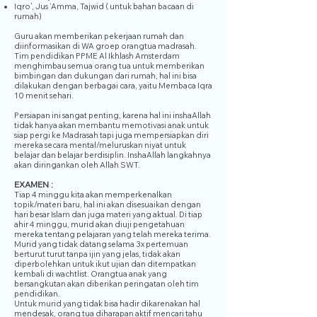
Iqro’, Jus ‘Amma, Tajwid ( untuk bahan bacaan di
rumah)
Guru akan memberikan pekerjaan rumah dan
diinformasikan di WA groep orangtua madrasah.
Tim pendidikan PPME Al Ikhlash Amsterdam
menghimbau semua orang tua untuk memberikan
bimbingan dan dukungan dari rumah, hal ini bisa
dilakukan dengan berbagai cara, yaitu Membaca Iqra
10 menit sehari.​
Persiapan ini sangat penting, karena hal ini inshaAllah
tidak hanya akan membantu memotivasi anak untuk
siap pergi ke Madrasah tapi juga mempersiapkan diri
mereka secara mental/meluruskan niyat untuk
belajar dan belajar berdisiplin. InshaAllah langkahnya
akan diringankan oleh Allah SWT.
EXAMEN :
Tiap 4 minggu kita akan memperkenalkan
topik/materi baru, hal ini akan disesuaikan dengan
hari besar Islam dan juga materi yang aktual. Di tiap
ahir 4 minggu, murid akan diuji pengetahuan
mereka tentang pelajaran yang telah mereka terima.
Murid yang tidak datang selama 3x pertemuan
berturut turut tanpa ijin yang jelas, tidak akan
diperbolehkan untuk ikut ujian dan ditempatkan
kembali di wachtlist. Orangtua anak yang
bersangkutan akan diberikan peringatan oleh tim
pendidikan.
Untuk murid yang tidak bisa hadir dikarenakan hal
mendesak, orang tua diharapan aktif mencari tahu