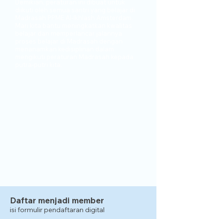
D
emikian, peraturan ini dibuat untuk
diikuti oleh semua santri yang belajar di
Madrasah PPME Al-Ikhlash Amsterdam.
Mari kita bantu meningkatkan kwalitas
belajar dan memperlancar jalannya
proses belajar di Madrasah dengan
menanamkan kedisiplinan dalam
mengikuti peraturan Madrasah kepada
putra-putri kita.
Daftar menjadi member
isi formulir pendaftaran digital