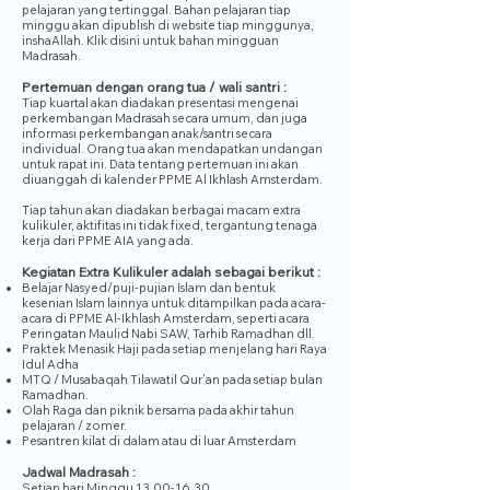
pelajaran yang tertinggal. Bahan pelajaran tiap
minggu akan dipublish di website tiap minggunya,
inshaAllah. Klik disini untuk bahan mingguan
Madrasah.
Pertemuan dengan orang tua / wali santri :
Tiap kuartal akan diadakan presentasi mengenai
perkembangan Madrasah secara umum, dan juga
informasi perkembangan anak/santri secara
individual. Orang tua akan mendapatkan undangan
untuk rapat ini. Data tentang pertemuan ini akan
diuanggah di kalender PPME Al Ikhlash Amsterdam. ​
Tiap tahun akan diadakan berbagai macam extra
kulikuler, aktifitas ini tidak fixed, tergantung tenaga
kerja dari PPME AIA yang ada.
Kegiatan Extra Kulikuler adalah sebagai berikut :
Belajar Nasyed/puji-pujian Islam dan bentuk
kesenian Islam lainnya untuk ditampilkan pada acara-
acara di PPME Al-Ikhlash Amsterdam, seperti acara
Peringatan Maulid Nabi SAW, Tarhib Ramadhan dll.
Praktek Menasik Haji pada setiap menjelang hari Raya
Idul Adha
MTQ / Musabaqah Tilawatil Qur’an pada setiap bulan
Ramadhan.
Olah Raga dan piknik bersama pada akhir tahun
pelajaran / zomer.
Pesantren kilat di dalam atau di luar Amsterdam
Jadwal Madrasah :
Setiap hari Minggu
13.00-16.30