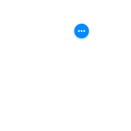
Gedung Pusat Kebudayaan Indonesia
(Gedung ICC)​
Jan van Gentstraat 140
1171 GN Badhoevedorp
info@ppme-amsterdam.nl
Voorzitter
voorzitter@ppme-amsterdam.nl
Ledenadmin
ledenadministratie@ppme-
amsterdam.nl
KVK
34240259
TENTANG PPME
Pendaftaran Keanggotaan PPME