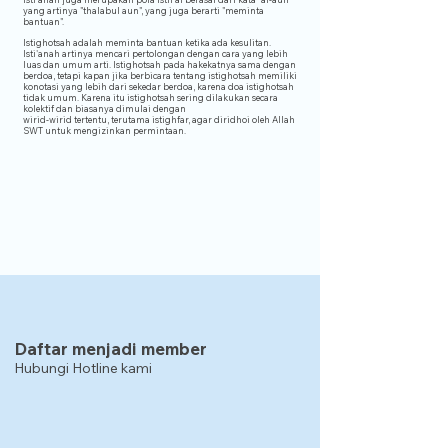
yang artinya "thalabul aun", yang juga berarti "meminta
bantuan".
Istighotsah adalah meminta bantuan ketika ada kesulitan.
Isti'anah artinya mencari pertolongan dengan cara yang lebih
luas dan umum arti. Istighotsah pada hakekatnya sama dengan
berdoa, tetapi kapan jika berbicara tentang istighotsah memiliki
konotasi yang lebih dari sekedar berdoa, karena doa istighotsah
tidak umum. Karena itu istighotsah sering dilakukan secara
kolektif dan biasanya dimulai dengan
wirid-wirid tertentu, terutama istighfar, agar diridhoi oleh Allah
SWT untuk mengizinkan permintaan.
Daftar menjadi member
Hubungi Hotline kami