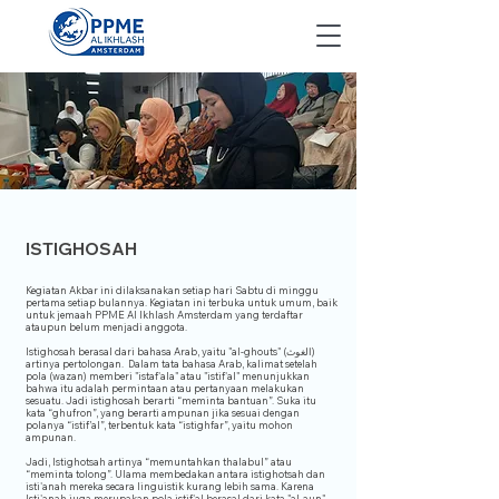
ISTIGHOSAH
Kegiatan Akbar ini dilaksanakan setiap hari Sabtu di minggu
pertama setiap bulannya. Kegiatan ini terbuka untuk umum, baik
untuk jemaah PPME Al Ikhlash Amsterdam yang terdaftar
ataupun belum menjadi anggota.
Istighosah berasal dari bahasa Arab, yaitu "al-ghouts" (الغوث)
artinya pertolongan. Dalam tata bahasa Arab, kalimat setelah
pola (wazan) memberi "istaf'ala" atau "istif'al" menunjukkan
bahwa itu adalah permintaan atau pertanyaan melakukan
sesuatu. Jadi istighosah berarti “meminta bantuan”. Suka itu
kata “ghufron”, yang berarti ampunan jika sesuai dengan
polanya “istif’al”, terbentuk kata “istighfar”, yaitu mohon
ampunan.
Jadi, Istighotsah artinya “memuntahkan thalabul” atau
“meminta tolong”. Ulama membedakan antara istighotsah dan
isti'anah mereka secara linguistik kurang lebih sama. Karena
Isti'anah juga merupakan pola istif'al berasal dari kata "al-aun"