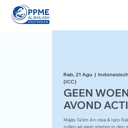
Rab, 21 Agu
  |  
Indonesisch
(ICC)
GEEN WOE
AVOND ACTI
Majlis Ta'lim An-nisa & Iqro R
zullen wij weer starten in de