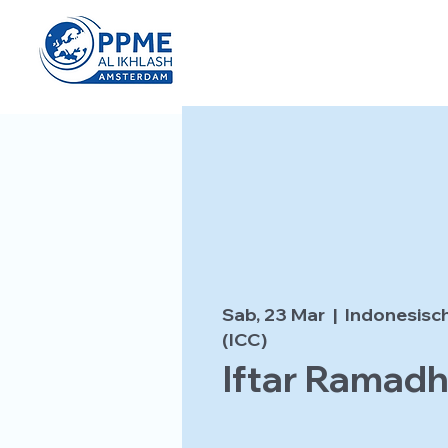
Sab, 23 Mar
  |  
Indonesisc
(ICC)
Iftar Ramad