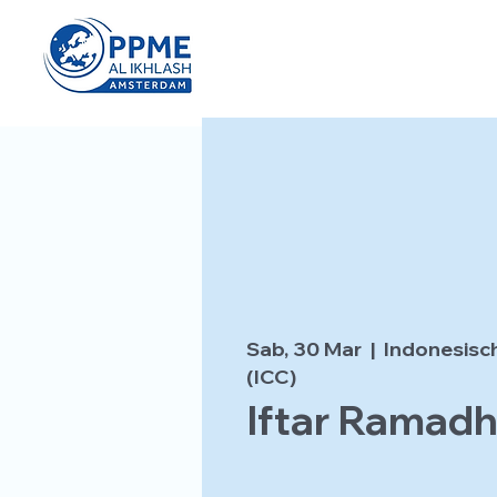
Sab, 30 Mar
  |  
Indonesisc
(ICC)
Iftar Ramad