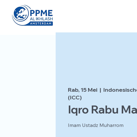
Rab, 15 Mei
  |  
Indonesisch
(ICC)
Iqro Rabu M
Imam Ustadz Muharrom