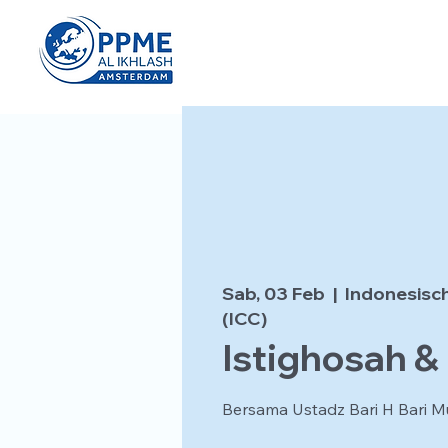
Sab, 03 Feb
  |  
Indonesisc
(ICC)
Istighosah & I
Bersama Ustadz Bari H Bari M