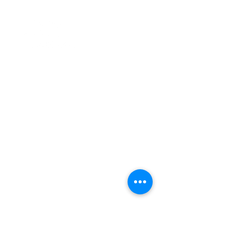
Gedung Pusat Kebudayaan Indonesia
(Gedung ICC)​
Jan van Gentstraat 140
1171 GN Badhoevedorp
info@ppme-amsterdam.nl
Voorzitter
voorzitter@ppme-amsterdam.nl
Ledenadmin
ledenadministratie@ppme-
amsterdam.nl
KVK
34240259
TENTANG PPME
Pendaftaran Keanggotaan PPME