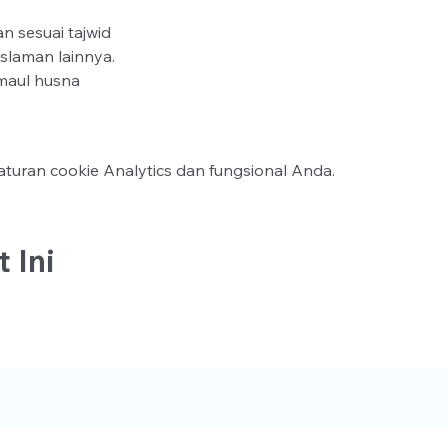
n sesuai tajwid
islaman lainnya.
maul husna
turan cookie Analytics dan fungsional Anda.
 Ini