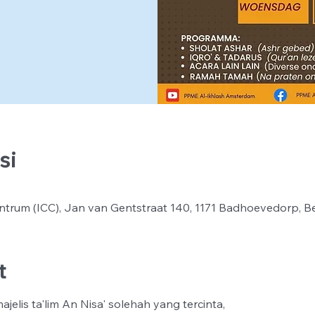
si
ntrum (ICC), Jan van Gentstraat 140, 1171 Badhoevedorp, B
t
jelis ta'lim An Nisa' solehah yang tercinta,