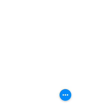
Gedung Pusat Kebudayaan Indonesia
(Gedung ICC)​
Jan van Gentstraat 140
1171 GN Badhoevedorp
info@ppme-amsterdam.nl
Voorzitter
voorzitter@ppme-amsterdam.nl
Ledenadmin
ledenadministratie@ppme-
amsterdam.nl
KVK
34240259