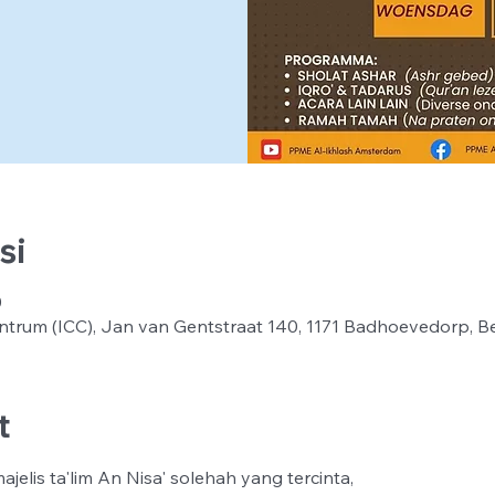
si
0
ntrum (ICC), Jan van Gentstraat 140, 1171 Badhoevedorp, B
t
jelis ta'lim An Nisa' solehah yang tercinta,