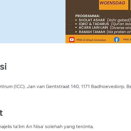
si
ntrum (ICC), Jan van Gentstraat 140, 1171 Badhoevedorp, B
t
jelis ta'lim An Nisa' solehah yang tercinta,