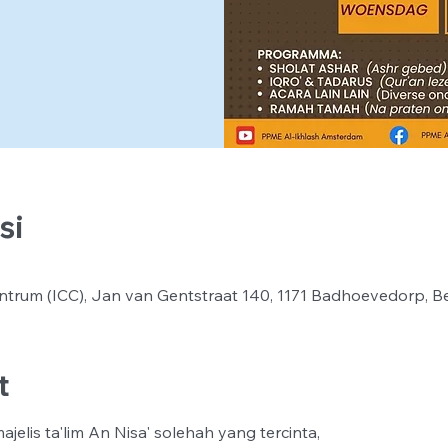
si
ntrum (ICC), Jan van Gentstraat 140, 1171 Badhoevedorp, B
t
jelis ta'lim An Nisa' solehah yang tercinta,