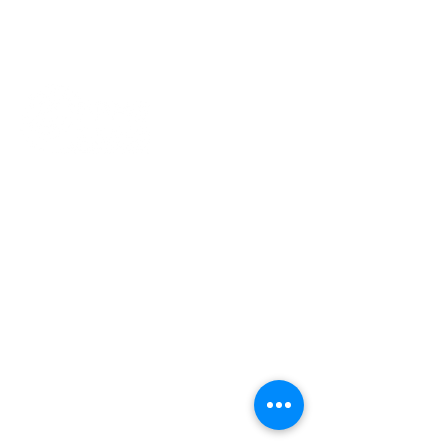
Gedung Pusat Kebudayaan Indonesia
(Gedung ICC)​
Jan van Gentstraat 140
1171 GN Badhoevedorp
info@ppme-amsterdam.nl
Voorzitter
voorzitter@ppme-amsterdam.nl
Ledenadmin
ledenadministratie@ppme-
amsterdam.nl
KVK
34240259