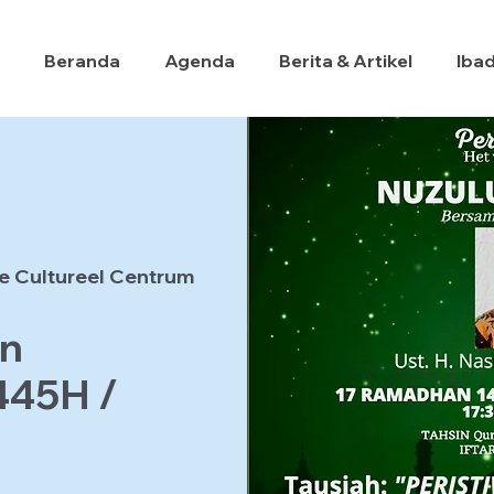
Beranda
Agenda
Berita & Artikel
Iba
e Cultureel Centrum
an
445H /