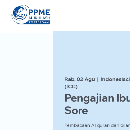
Rab, 02 Agu
  |  
Indonesisc
(ICC)
Pengajian Ib
Sore
Pembacaan Al quran dan dila