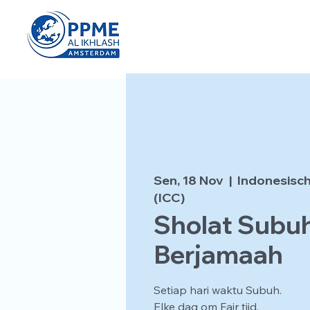
Sen, 18 Nov
  |  
Indonesisch
(ICC)
Sholat Subu
Berjamaah
Setiap hari waktu Subuh.
Elke dag om Fajr tijd.