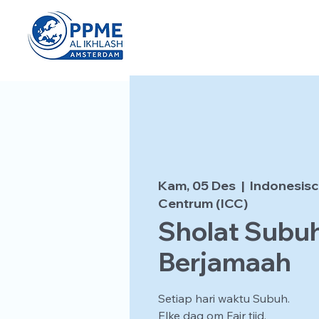
Kam, 05 Des
  |  
Indonesisc
Centrum (ICC)
Sholat Subu
Berjamaah
Setiap hari waktu Subuh.
Elke dag om Fajr tijd.