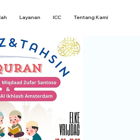
dah
Layanan
ICC
Tentang Kami