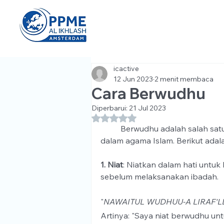
icactive
12 Jun 2023
2 menit membaca
Cara Berwudhu
Diperbarui:
21 Jul 2023
Dinilai NaN dari 5 bintang.
	Berwudhu adalah salah satu tahapan persiapan sebelum melaksanakan ibadah shalat 
dalam agama Islam. Berikut adal
1. Niat
: Niatkan dalam hati untu
sebelum melaksanakan ibadah. 
"
NAWAITUL WUDHUU-A LIRAF'LL
Artinya: "Saya niat berwudhu unt