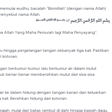
memulai wudhu, bacalah "Bismillah" (dengan nama Allah) 
menyebut nama Allah.
﷽
 of 
بِسْمِ اللهِ الرَّحْمنِ الرَّحِيمِ
 Allah Yang Maha Pemurah lagi Maha Penyayang".
u hingga pergelangan tangan sebanyak tiga kali. Pastikan 
i kotoran.
ngan berkumur-kumur, lalu berkumur air dalam mulut 
tuk benar-benar membersihkan mulut dari sisa-sisa 
air ke dalam hidung dengan tangan kanan dan keluarkan 
kali. Bersihkan hidung dari kotoran.
wajah, mulai dari batas rambut di dahi hingga bawah dagu, 