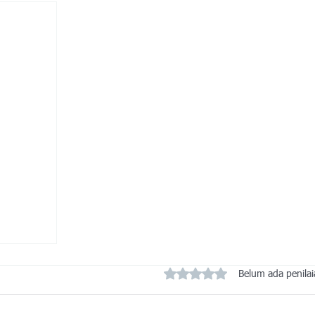
Dinilai 0 dari 5 bintang.
Belum ada penila