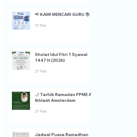
📢 KAMI MENCARI GURU 📚
15 Mei
Sholat Idul Fitri 1 Syawal
1447 H (2026)
27 Feb
🌙 Tarhib Ramadan PPME Al
Ikhlash Amsterdam
27 Feb
Jadwal Puasa Ramadhan