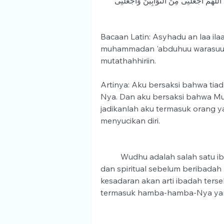
ُ. اللَّهُمَّ اجْعَلْنِى مِنَ التَّوَّابِينَ وَاجْعَلْنِى
Bacaan Latin: Asyhadu an laa ila
muhammadan 'abduhuu warasuuluh.
mutathahhiriin.
Artinya: Aku bersaksi bahwa tiad
Nya. Dan aku bersaksi bahwa M
jadikanlah aku termasuk orang y
menyucikan diri.
	Wudhu adalah salah satu ibadah yang dikerjakan untuk membersihkan diri secara fisik 
dan spiritual sebelum beribada
kesadaran akan arti ibadah ters
termasuk hamba-hamba-Nya yan