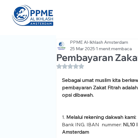
PPME Al-Ikhlash Amsterdam
25 Mar 2025
1 menit membaca
Pembayaran Zaka
Dinilai NaN dari 5 bintang.
Sebagai umat muslim kita berkew
pembayaran Zakat Fitrah adalah
opsi dibawah.
1. 
Melalui rekening dakwah kami:
Bank ING. IBAN  nummer: 
NL10 
Amsterdam