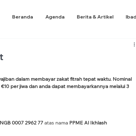
Beranda
Agenda
Berita & Artikel
Iba
t
ajiban dalam membayar zakat fitrah tepat waktu. Nominal 
 €10 per jiwa dan anda dapat membayarkannya melalui 3 
INGB 0007 2962 77 
atas nama 
PPME Al Ikhlash 