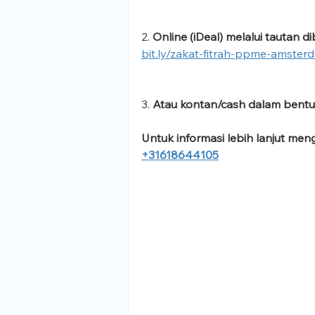
2. 
Online (iDeal) melalui tautan di
bit.ly/zakat-fitrah-ppme-amste
3. 
Atau kontan/cash dalam bentuk E
Untuk informasi lebih lanjut me
+31618644105