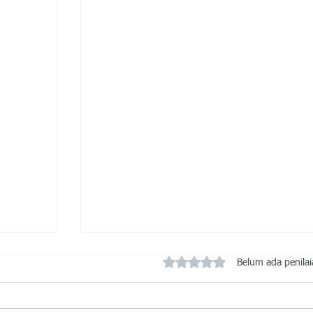
Dinilai 0 dari 5 bintang.
Belum ada penila