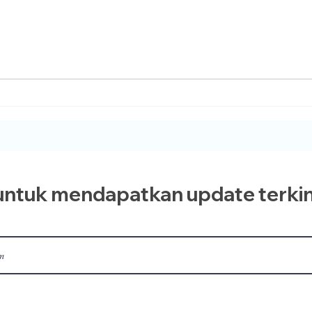
10 Hari Pertama Dzulhijjah yang
Penuh Berkah Telah Tiba
ntuk mendapatkan update terkin