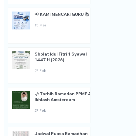
📢 KAMI MENCARI GURU 📚
15 Mei
Sholat Idul Fitri 1 Syawal
1447 H (2026)
27 Feb
🌙 Tarhib Ramadan PPME Al
Ikhlash Amsterdam
27 Feb
Jadwal Puasa Ramadhan