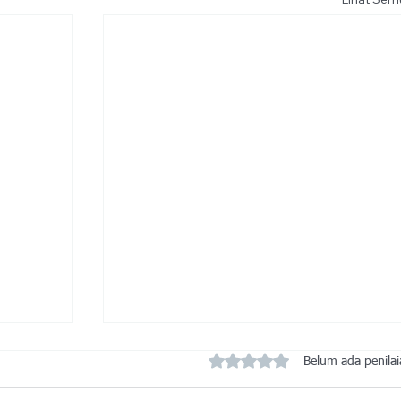
Dinilai 0 dari 5 bintang.
Belum ada penila