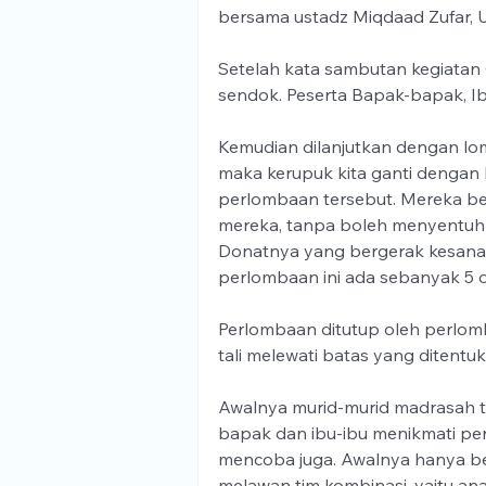
bersama ustadz Miqdaad Zufar, 
Setelah kata sambutan kegiatan
sendok. Peserta Bapak-bapak, Ib
Kemudian dilanjutkan dengan lom
maka kerupuk kita ganti dengan
perlombaan tersebut. Mereka 
mereka, tanpa boleh menyentuhn
Donatnya yang bergerak kesana 
perlombaan ini ada sebanyak 5 
Perlombaan ditutup oleh perlomb
tali melewati batas yang ditent
Awalnya murid-murid madrasah tid
bapak dan ibu-ibu menikmati pe
mencoba juga. Awalnya hanya be
melawan tim kombinasi, yaitu ana