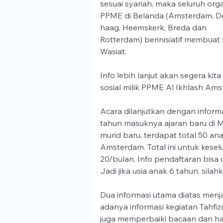
sesuai syariah, maka seluruh orga
PPME di Belanda (Amsterdam, D
haag, Heemskerk, Breda dan 
Rotterdam) berinisiatif membuat
Wasiat. 
Info lebih lanjut akan segera ki
sosial milik PPME Al Ikhlash Am
Acara dilanjutkan dengan infor
tahun masuknya ajaran baru di M
murid baru, terdapat total 50 an
Amsterdam. Total ini untuk kese
20/bulan. Info pendaftaran bisa 
Jadi jika usia anak 6 tahun, silah
Dua informasi utama diatas menjadi
adanya informasi kegiatan Tahfizd
juga memperbaiki bacaan dan hapa