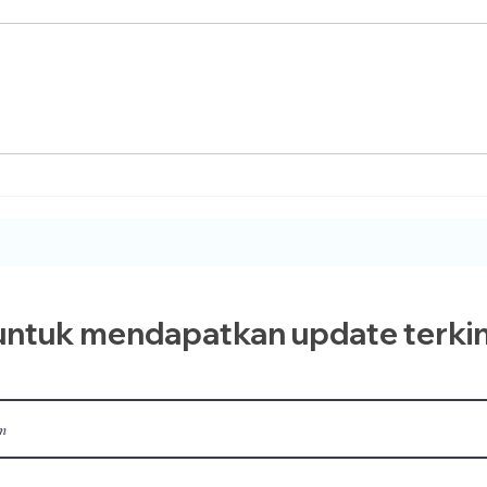
10 Hari Pertama Dzulhijjah yang
Penuh Berkah Telah Tiba
ntuk mendapatkan update terkin