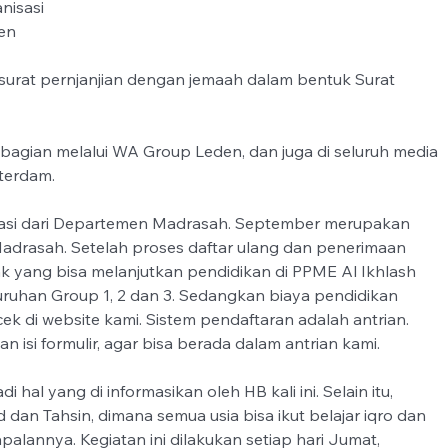
nisasi 
en 
 surat pernjanjian dengan jemaah dalam bentuk Surat 
ta bagian melalui WA Group Leden, dan juga di seluruh media 
sterdam.
masi dari Departemen Madrasah. September merupakan 
adrasah. Setelah proses daftar ulang dan penerimaan 
ak yang bisa melanjutkan pendidikan di PPME Al Ikhlash 
luruhan Group 1, 2 dan 3. Sedangkan biaya pendidikan 
cek di website kami. Sistem pendaftaran adalah antrian. 
kan isi formulir, agar bisa berada dalam antrian kami. 
 hal yang di informasikan oleh HB kali ini. Selain itu, 
 dan Tahsin, dimana semua usia bisa ikut belajar iqro dan 
lannya. Kegiatan ini dilakukan setiap hari Jumat, 