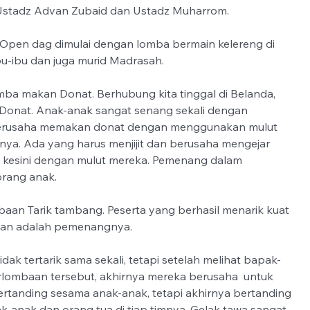
Ustadz Advan Zubaid dan Ustadz Muharrom.  
 Open dag dimulai dengan lomba bermain kelereng di 
u-ibu dan juga murid Madrasah. 
ba makan Donat. Berhubung kita tinggal di Belanda, 
 Donat. Anak-anak sangat senang sekali dengan 
berusaha memakan donat dengan menggunakan mulut 
ya. Ada yang harus menjijit dan berusaha mengejar 
kesini dengan mulut mereka. Pemenang dalam 
orang anak.
aan Tarik tambang. Peserta yang berhasil menarik kuat 
ukan adalah pemenangnya. 
ak tertarik sama sekali, tetapi setelah melihat bapak-
rlombaan tersebut, akhirnya mereka berusaha  untuk 
rtanding sesama anak-anak, tetapi akhirnya bertanding 
k-anak dan orang tua di tiap timnya. Gelak tawa sangat 