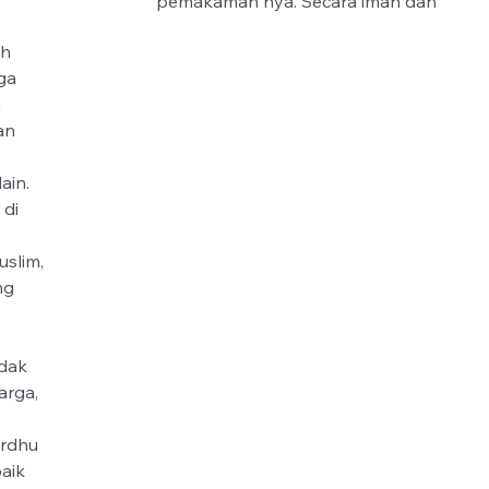
pemakaman nya. Secara iman dan 
h 
ga 
 
an 
 
in. 
di 
lim, 
ng 
dak 
rga, 
ardhu 
aik 