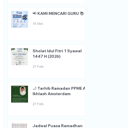
📢 KAMI MENCARI GURU 📚
15 Mei
Sholat Idul Fitri 1 Syawal
1447 H (2026)
27 Feb
🌙 Tarhib Ramadan PPME Al
Ikhlash Amsterdam
27 Feb
Jadwal Puasa Ramadhan