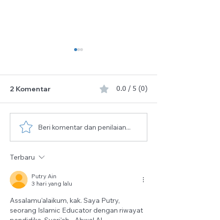
2 Komentar
0.0 / 5 (0)
Beri komentar dan penilaian...
10 Hari Pertama
Sholat Idul Fitr
Dzulhijjah yang Penuh
1447 H (2026)
Berkah Telah Tiba
Terbaru
Putry Ain
3 hari yang lalu
Assalamu'alaikum, kak. Saya Putry, 
seorang Islamic Educator dengan riwayat 