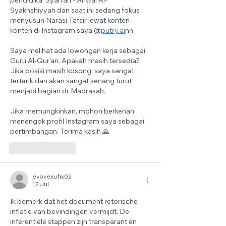
pendidika  Syari'ah - Ahwal Al-
Syakhshiyyah dan saat ini sedang fokus 
menyusun Narasi Tafsir lewat konten-
konten di Instagram saya @
putry.ai
nn
Saya melihat ada lowongan kerja sebagai 
Guru Al-Qur'an. Apakah masih tersedia? 
Jika posisi masih kosong, saya sangat 
tertarik dan akan sangat senang turut 
menjadi bagian dr Madrasah. 
Jika memungkinkan, mohon berkenan 
menengok profil Instagram saya sebagai 
pertimbangan. Terima kasih 🙏
Suka
Balas
evovexufix02
12 Jul
Ik bemerk dat het document retorische 
inflatie van bevindingen vermijdt. De 
inferentiële stappen zijn transparant en 