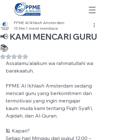
PPME Al-Ikhlash Amsterdam
15 Mei
1 menit membaca
📢 KAMI MENCARI GURU
📚
Dinilai NaN dari 5 bintang.
Assalamu'alaikum wa rahmatullahi wa 
barakaatuh,
PPME Al Ikhlash Amsterdam sedang 
mencari guru yang berkomitmen dan 
termotivasi yang ingin mengajar 
kaum muda kami tentang Fiqih Syafi'i, 
Aqidah, dan Al-Quran.
🕌 Kapan?
Setiap hari Minggu dari pukul 12:00 – 