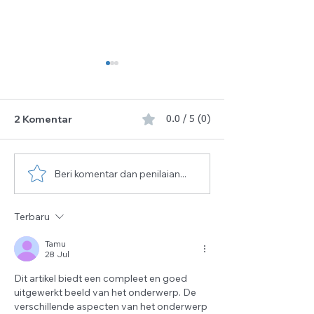
2 Komentar
0.0 / 5 (0)
Beri komentar dan penilaian...
10 Hari Pertama
📢 KAMI MENC
Dzulhijjah yang Penuh
GURU 📚
Berkah Telah Tiba
Terbaru
Tamu
28 Jul
Dit artikel biedt een compleet en goed 
uitgewerkt beeld van het onderwerp. De 
verschillende aspecten van het onderwerp 