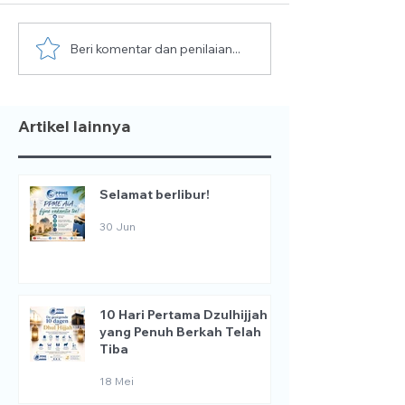
Beri komentar dan penilaian...
10 Hari Pertama
📢 KAMI MENC
Dzulhijjah yang Penuh
GURU 📚
Berkah Telah Tiba
Artikel lainnya
Selamat berlibur!
30 Jun
10 Hari Pertama Dzulhijjah
yang Penuh Berkah Telah
Tiba
18 Mei