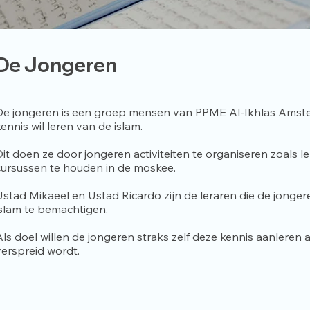
De Jongeren
De jongeren is een groep mensen van PPME Al-Ikhlas Amsterd
kennis wil leren van de islam.
Dit doen ze door jongeren activiteiten te organiseren zoals 
cursussen te houden in de moskee.
U
stad Mikaeel en Ustad Ricardo zijn de leraren die de jonge
islam te bemachtigen.
Als doel willen de jongeren straks zelf deze kennis aanleren
verspreid wordt.