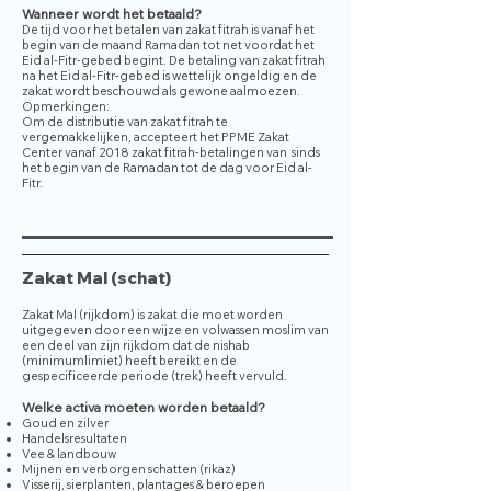
Wanneer wordt het betaald?
De tijd voor het betalen van zakat fitrah is vanaf het
begin van de maand Ramadan tot net voordat het
Eid al-Fitr-gebed begint. De betaling van zakat fitrah
na het Eid al-Fitr-gebed is wettelijk ongeldig en de
zakat wordt beschouwd als gewone aalmoezen.
Opmerkingen:
Om de distributie van zakat fitrah te
vergemakkelijken, accepteert het PPME Zakat
Center vanaf 2018 zakat fitrah-betalingen van sinds
het begin van de Ramadan tot de dag voor Eid al-
Fitr.
Zakat Mal (schat)
Zakat Mal (rijkdom) is zakat die moet worden
uitgegeven door een wijze en volwassen moslim van
een deel van zijn rijkdom dat de nishab
(minimumlimiet) heeft bereikt en de
gespecificeerde periode (trek) heeft vervuld.
Welke activa moeten worden betaald?
Goud en zilver
Handelsresultaten
Vee & landbouw
Mijnen en verborgen schatten (rikaz)
Visserij, sierplanten, plantages & beroepen