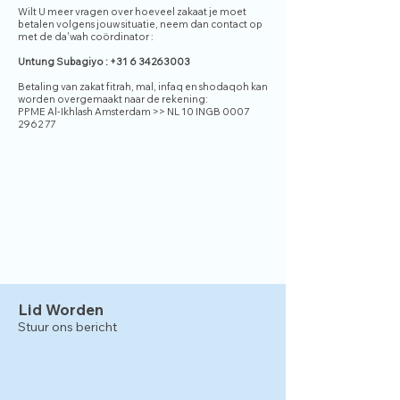
Wilt U meer vragen over hoeveel zakaat je moet
betalen volgens jouw situatie, neem dan contact op
met de da'wah coördinator :
Untung Subagiyo :
+31 6 34263003
Betaling van zakat fitrah, mal, infaq en shodaqoh kan
worden overgemaakt naar de rekening:
PPME Al-Ikhlash Amsterdam >> NL 10 INGB
0007
2962 77
Lid Worden
Stuur ons bericht