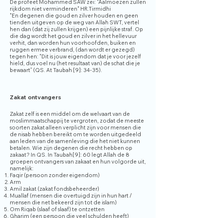
De profeet Mohammed SAW zei: "Aalmoezen zullen
rijkdom niet verminderen" HR.Tirmidhi
"En degenen die goud en zilver houden en geen
tienden uitgeven op de weg van Allah SWT, vertel
hen dan (dat zij zullen krijgen) een pijnlijke straf. Op
die dag wordt het goud en zilver in het hellevuur
verhit, dan worden hun voorhoofden, buiken en
ruggen ermee verbrand, (dan wordt er gezegd)
tegen hen: "Dit is jouw eigendom dat je voor jezelf
hield, dus voel nu (het resultaat van) de schat die je
bewaart” (QS. At Taubah [9]: 34-35).
Zakat ontvangers
Zakat zelf is een middel om de welvaart van de
moslimmaatschappij te vergroten, zodat de meeste
soorten zakat alleen verplicht zijn voor mensen die
de nisab hebben bereikt om te worden uitgedeeld
aan leden van de samenleving die het niet kunnen
betalen. Wie zijn degenen die recht hebben op
zakaat? In QS. In Taubah[9]: 60 legt Allah de 8
groepen ontvangers van zakaat en hun volgorde uit,
namelijk:
Faqir (persoon zonder eigendom)
Arm
Amil zakat (zakat fondsbeheerder)
Muallaf (mensen die overtuigd zijn in hun hart /
mensen die net bekeerd zijn tot de islam)
Om Riqab (slaaf of slaaf) te ontzetten
Gharim (een persoon die veel schulden heeft)