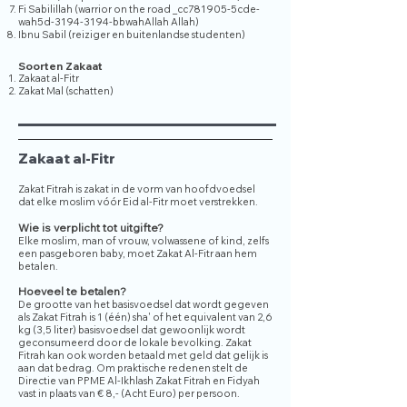
Fi Sabilillah (warrior on the road _cc781905-5cde-
wah5d-3194-3194-bbwahAllah Allah)
Ibnu Sabil (reiziger en buitenlandse studenten)
Soorten Zakaat
Zakaat al-Fitr
Zakat Mal (schatten)
Zakaat al-Fitr
Zakat Fitrah is zakat in de vorm van hoofdvoedsel
dat elke moslim vóór Eid al-Fitr moet verstrekken.
Wie is verplicht tot uitgifte?
Elke moslim, man of vrouw, volwassene of kind, zelfs
een pasgeboren baby, moet Zakat Al-Fitr aan hem
betalen.
Hoeveel te betalen?
De grootte van het basisvoedsel dat wordt gegeven
als Zakat Fitrah is 1 (één) sha' of het equivalent van 2,6
kg (3,5 liter) basisvoedsel dat gewoonlijk wordt
geconsumeerd door de lokale bevolking. Zakat
Fitrah kan ook worden betaald met geld dat gelijk is
aan dat bedrag. Om
praktische redenen stelt de
Directie van PPME Al-Ikhlash Zakat Fitrah en Fidyah
vast in plaats van € 8,- (Acht Euro) per persoon.