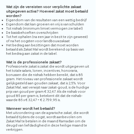
Wat zijn de vereisten voor verplichte zakaat
uitgegeven activa? Hoeveel zakat moet betaald
worden?
Eigendom van de resultaten van een wettig bedrijf
Eigendom dat kan groeien en vrij is van schulden
Tot nishab (minimum limiet vermogen zie tabel)
De basisbehoeften overschrijden
Tot het ophalen (na een jaar in bezit te zijn geweest)
of na het oogsten voor landbouwzakaat
Het bedrag aan bezittingen dat moet worden
betaald als Zakat Mal wordt berekend op basis van
het bedrag aan zakat in de tabel.
Wat is de professionele zakaat?
Professionele zakat is zakat die wordt uitgegeven uit
het totale salaris, lonen, incentives, honoraria,
bonussen die de nishab hebben bereikt, dat is 85
gram. Het niveau van professionele zakaat wordt
gelijkgesteld aan gouden zakaat, dat is 2,5%. Voor
Zakat Mal, wat verwijst naar zakat-goud, is de huidige
prijs van goud per gram € 32,47. Als de nishab voor
goud 85 per gram is, betekent dit dat de nishab-
waarde 85 x € 32,47 = € 2.759,95 is.
Wanneer wordt het betaald?
Met uitzondering van de agrarische zakat, die wordt
betaald tijdens de oogst, wordt aanbevolen om
Zakat Mal te betalen in de maand Ramadan om de
deugd van liefdadigheid in deze heilige maand te
verkrijgen.