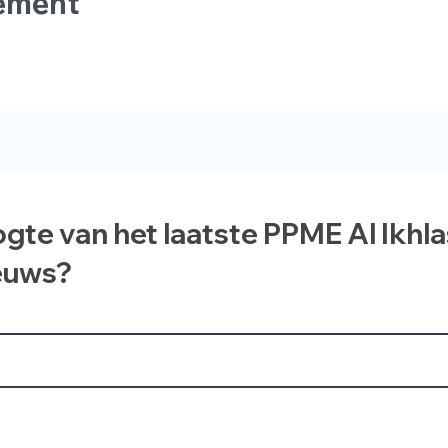
nement
ogte van het laatste PPME Al Ikhl
euws?