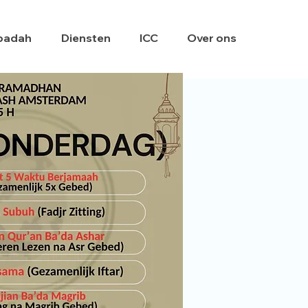
badah
Diensten
ICC
Over ons