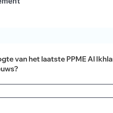
nement
ogte van het laatste PPME Al Ikhl
euws?