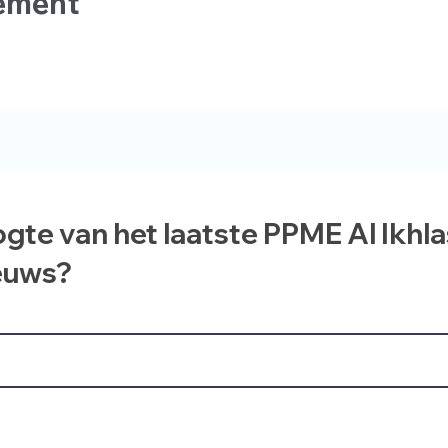
nement
ogte van het laatste PPME Al Ikhl
euws?