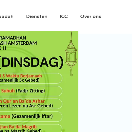
badah
Diensten
ICC
Over ons