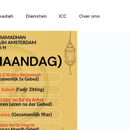
badah
Diensten
ICC
Over ons