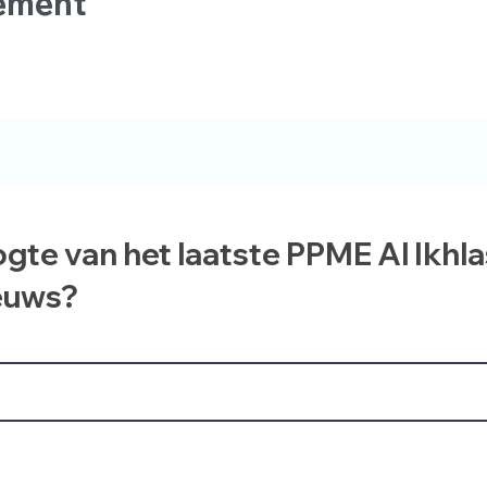
nement
ogte van het laatste PPME Al Ikhl
euws?