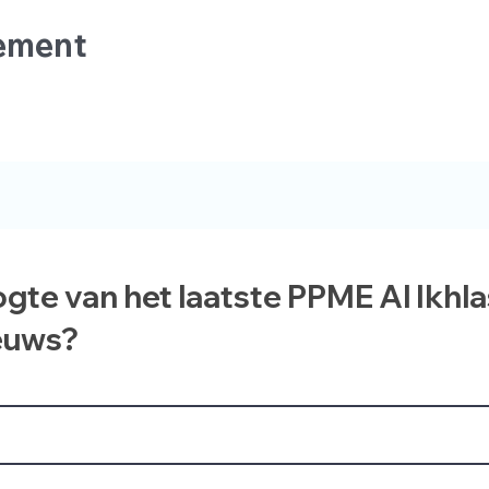
nement
ogte van het laatste PPME Al Ikhl
euws?