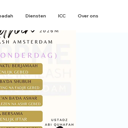
badah
Diensten
ICC
Over ons