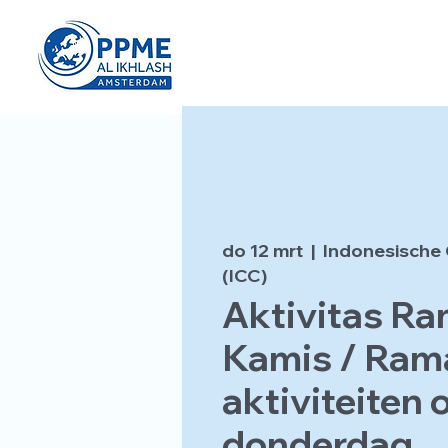
do 12 mrt
  |  
Indonesische 
(ICC)
Aktivitas R
Kamis / Ram
aktiviteiten 
donderdag