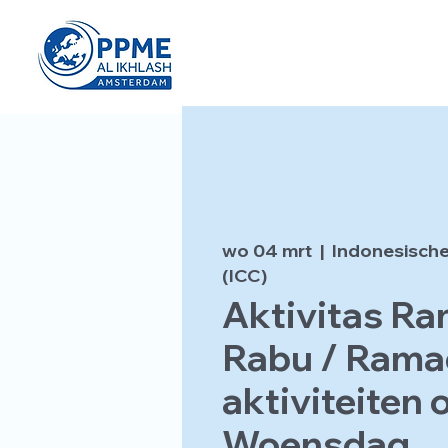
wo 04 mrt
  |  
Indonesische
(ICC)
Aktivitas R
Rabu / Ram
aktiviteiten 
Woensdag