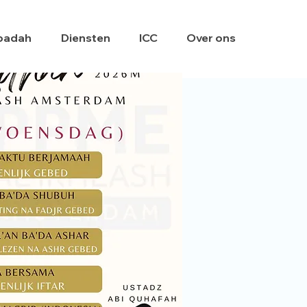
badah
Diensten
ICC
Over ons