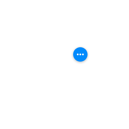
Indonesisch Cultuur Centrum
(ICC)​
Jan van Gentstraat 140, 1171 GN
Badhoevedorp
info@ppme-amsterdam.nl
Voorzitter
voorzitter@ppme-amsterdam.nl
Ledenadmin
ledenadministratie@ppme-
amsterdam.nl
KVK
34240259
OVER PPME AIA
Lid Worden
Het Gebed
Istighosah