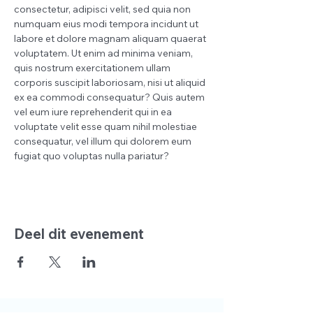
consectetur, adipisci velit, sed quia non 
numquam eius modi tempora incidunt ut 
labore et dolore magnam aliquam quaerat 
voluptatem. Ut enim ad minima veniam, 
quis nostrum exercitationem ullam 
corporis suscipit laboriosam, nisi ut aliquid 
ex ea commodi consequatur? Quis autem 
vel eum iure reprehenderit qui in ea 
voluptate velit esse quam nihil molestiae 
consequatur, vel illum qui dolorem eum 
fugiat quo voluptas nulla pariatur?
Deel dit evenement