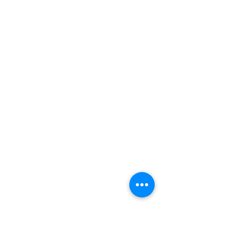
Indonesisch Cultuur Centrum
(ICC)​
Jan van Gentstraat 140, 1171 GN
Badhoevedorp
info@ppme-amsterdam.nl
Voorzitter
voorzitter@ppme-amsterdam.nl
Ledenadmin
ledenadministratie@ppme-
amsterdam.nl
KVK
34240259
OVER PPME AIA
Lid Worden