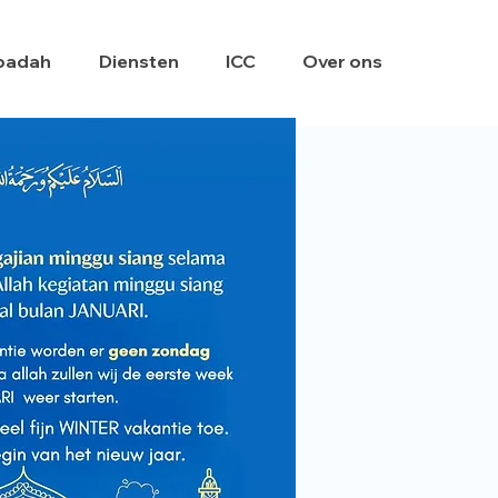
badah
Diensten
ICC
Over ons