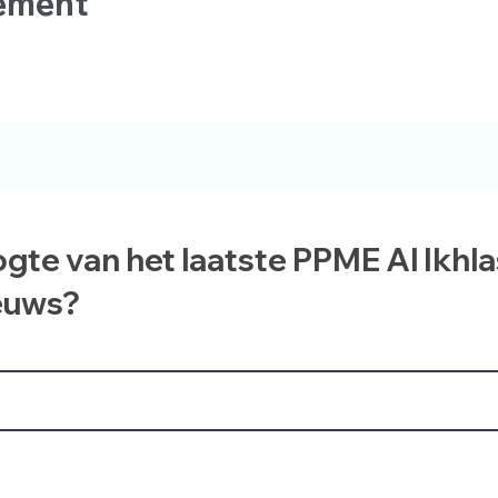
nement
ogte van het laatste PPME Al Ikhl
euws?