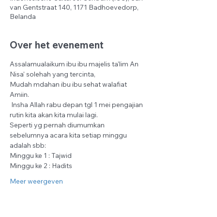
van Gentstraat 140, 1171 Badhoevedorp,
Belanda
Over het evenement
Assalamualaikum ibu ibu majelis ta'lim An 
Nisa' solehah yang tercinta,
Mudah mdahan ibu ibu sehat walafiat 
Amiin.
 Insha Allah rabu depan tgl 1 mei pengajian 
rutin kita akan kita mulai lagi.
Seperti yg pernah diumumkan 
sebelumnya acara kita setiap minggu 
adalah sbb:
Minggu ke 1 : Tajwid
Minggu ke 2 : Hadits
Meer weergeven