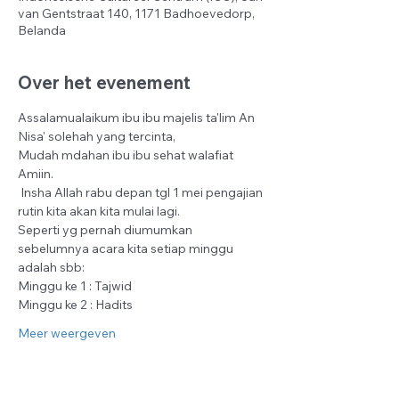
van Gentstraat 140, 1171 Badhoevedorp,
Belanda
Over het evenement
Assalamualaikum ibu ibu majelis ta'lim An 
Nisa' solehah yang tercinta,
Mudah mdahan ibu ibu sehat walafiat 
Amiin.
 Insha Allah rabu depan tgl 1 mei pengajian 
rutin kita akan kita mulai lagi.
Seperti yg pernah diumumkan 
sebelumnya acara kita setiap minggu 
adalah sbb:
Minggu ke 1 : Tajwid
Minggu ke 2 : Hadits
Meer weergeven