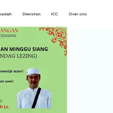
badah
Diensten
ICC
Over ons