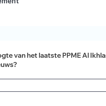
nement
ogte van het laatste PPME Al Ikhl
euws?