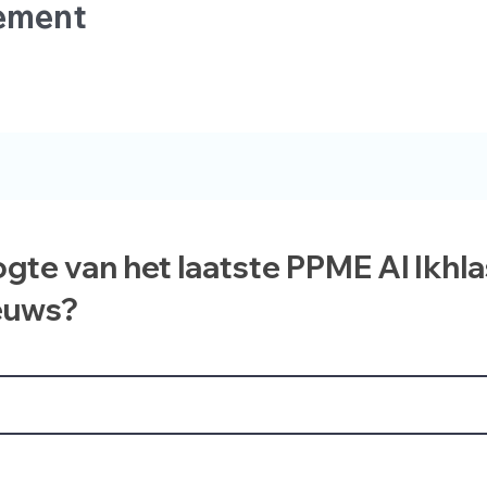
nement
ogte van het laatste PPME Al Ikhl
euws?