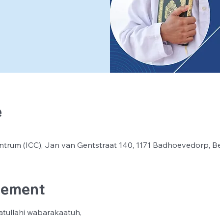
e
ntrum (ICC), Jan van Gentstraat 140, 1171 Badhoevedorp, B
nement
tullahi wabarakaatuh,