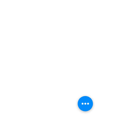
Indonesisch Cultuur Centrum
(ICC)​
Jan van Gentstraat 140, 1171 GN
Badhoevedorp
info@ppme-amsterdam.nl
Voorzitter
voorzitter@ppme-amsterdam.nl
Ledenadmin
ledenadministratie@ppme-