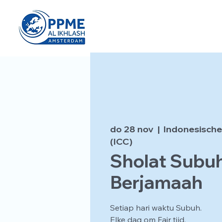
do 28 nov
  |  
Indonesische
(ICC)
Sholat Subu
Berjamaah
Setiap hari waktu Subuh.
Elke dag om Fajr tijd.