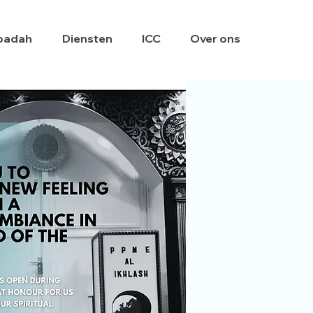
badah
Diensten
ICC
Over ons