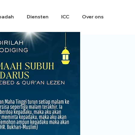
badah
Diensten
ICC
Over ons