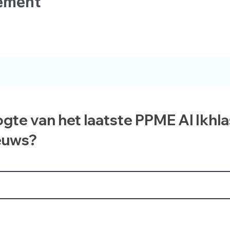
nement
ogte van het laatste PPME Al Ikhl
euws?