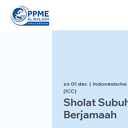
zo 01 dec
  |  
Indonesische
(ICC)
Sholat Subu
Berjamaah