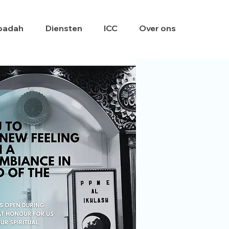
badah
Diensten
ICC
Over ons