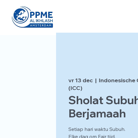
vr 13 dec
  |  
Indonesische 
(ICC)
Sholat Subu
Berjamaah
Setiap hari waktu Subuh.
Elke dag om Fajr tijd.