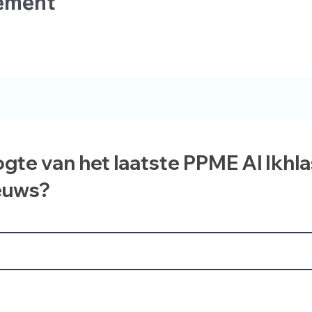
nement
ogte van het laatste PPME Al Ikhl
euws?