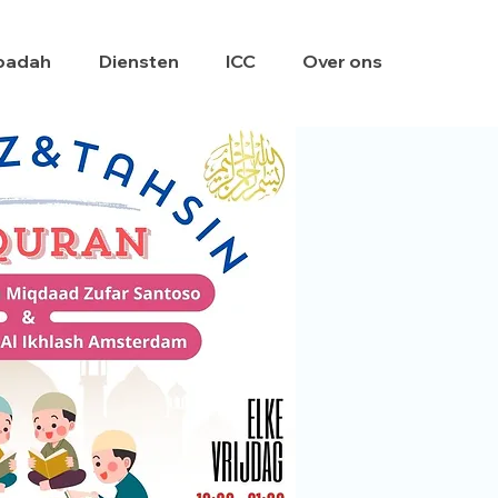
badah
Diensten
ICC
Over ons