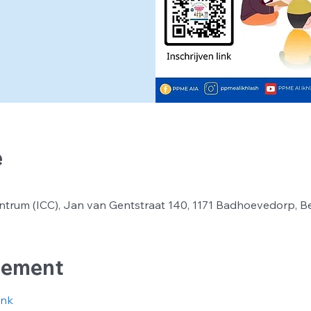
e
ntrum (ICC), Jan van Gentstraat 140, 1171 Badhoevedorp, B
nement
ink 