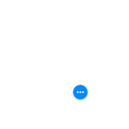
Indonesisch Cultuur Centrum
(ICC)​
Jan van Gentstraat 140, 1171 GN
Badhoevedorp
info@ppme-amsterdam.nl
Voorzitter
voorzitter@ppme-amsterdam.nl
Ledenadmin
ledenadministratie@ppme-
amsterdam.nl
KVK
34240259
OVER PPME AIA
Lid Worden
Het Gebed
Istighosah