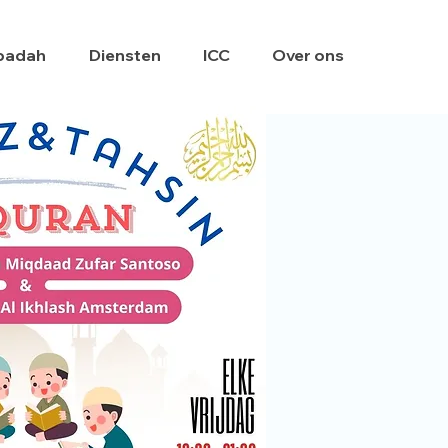
badah
Diensten
ICC
Over ons