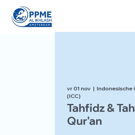
vr 01 nov
  |  
Indonesische 
(ICC)
Tahfidz & Tah
Qur'an